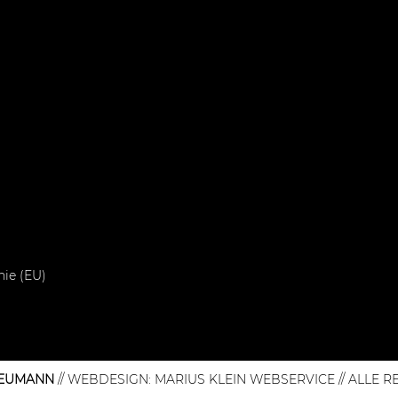
nie (EU)
NEUMANN
// WEBDESIGN:
MARIUS KLEIN WEBSERVICE
// ALLE 