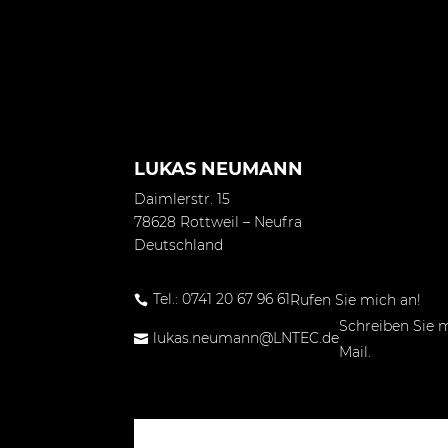
LUKAS NEUMANN
Daimlerstr. 15
78628 Rottweil – Neufra
Deutschland
Tel.: 0741 20 67 96 61
Rufen Sie mich an!

Schreiben Sie m
lukas.neumann@LNTEC.de

Mail.